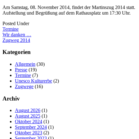
Am Samstag, 08. November 2014, findet der Martinszug 2014 statt.
Aufstellung und Begrüßung auf dem Rathausplatz um 17:30 Uhr.
Posted Under
Termine
Post
Wir danken …
Zugweg 2014
navigation
Kategorien
Allgemein
(30)
Presse
(19)
Termine
(7)
Unesco Kulturerbe
(2)
Zugwege
(16)
Archiv
August 2026
(1)
August 2025
(1)
Oktober 2024
(1)
September 2024
(1)
Oktober 2023
(2)
September 2023
(1)